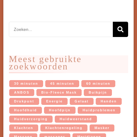
Zoeken
naar:
Meest gebruikte
zoekwoorden
30 minuten
45 minuten
60 minuten
ANBOS
Bio-Fleece Mask
Buikpijn
Drukpunt
Energie
Gelaat
Handen
Hoofdhuid
Hoofdpijn
Huidproblemen
Huidverzorging
Huidweerstand
Klachten
Klachtenregeling
Masker
Massage
massages
Meridianen