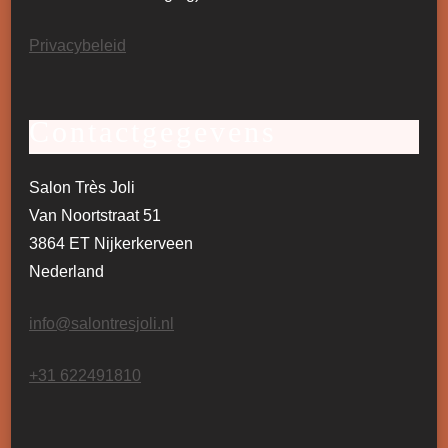
Privacybeleid
Contactgegevens
Salon Très Joli
Van Noortstraat 51
3864 ET Nijkerkerveen
Nederland
info@salontresjoli.nl
+31 622491810