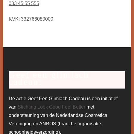
033 45 55 555
KVK: 332766080000
Geef een glimlach
cadeau!
De actie Geef Een Glimlach Cadeau is een initiatief
van
Stichting Look Good Feel Better
met
ondersteuning van de Nederlandse Cosmetica
Vereniging en ANBOS (branche organisatie
schoonheidsverzorging).