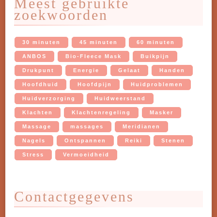
Meest gebruikte
zoekwoorden
30 minuten
45 minuten
60 minuten
ANBOS
Bio-Fleece Mask
Buikpijn
Drukpunt
Energie
Gelaat
Handen
Hoofdhuid
Hoofdpijn
Huidproblemen
Huidverzorging
Huidweerstand
Klachten
Klachtenregeling
Masker
Massage
massages
Meridianen
Nagels
Ontspannen
Reiki
Stenen
Stress
Vermoeidheid
Contactgegevens