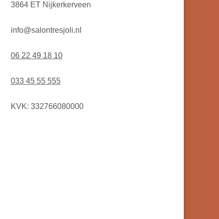
3864 ET Nijkerkerveen
info@salontresjoli.nl
06 22 49 18 10
033 45 55 555
KVK: 332766080000