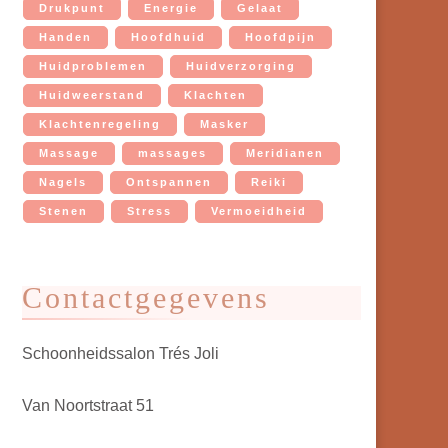
Drukpunt
Energie
Gelaat
Handen
Hoofdhuid
Hoofdpijn
Huidproblemen
Huidverzorging
Huidweerstand
Klachten
Klachtenregeling
Masker
Massage
massages
Meridianen
Nagels
Ontspannen
Reiki
Stenen
Stress
Vermoeidheid
Contactgegevens
Schoonheidssalon Trés Joli
Van Noortstraat 51