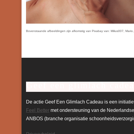
Bovenstaande afbeeldingen zijn afkomstig van Pixabay van: Milius007, Mari
Geef een glimlach cade
De actie Geef Een Glimlach Cadeau is een initiati
Feel Better
met ondersteuning van de Nederlandse
ANBOS (branche organisatie schoonheidsverzorgi