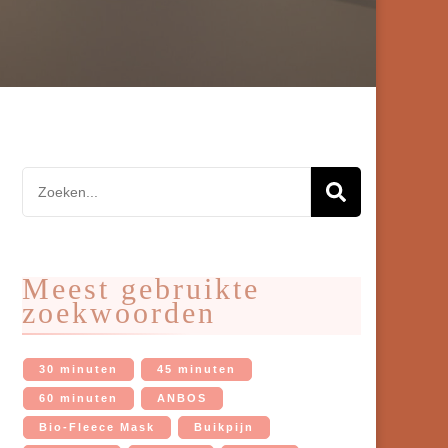
Zoeken
naar:
Meest gebruikte
zoekwoorden
30 minuten
45 minuten
60 minuten
ANBOS
Bio-Fleece Mask
Buikpijn