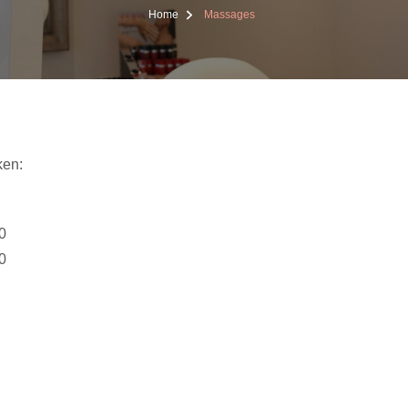
Home
Massages
ken:
0
0