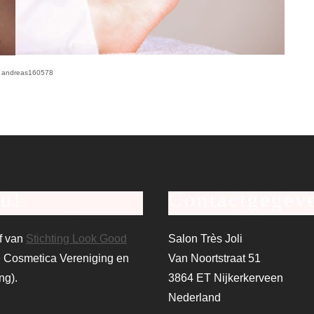
o, andreas160578
au!
Contactgegev
ef van
Stichting Look Good
Salon Très Joli
 Cosmetica Vereniging en
Van Noortstraat 51
ng).
3864 ET Nijkerkerveen
Nederland