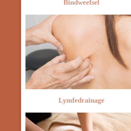
Bindweefsel
Lymfedrainage