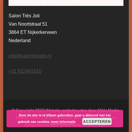
Salon Très Joli
Van Noortstraat 51
3864 ET Nijkerkerveen
Nederland
info@salontresjoli.nl
+31 622491810
© Copyright 2023 Website onderhouden door Nikki Media.
Door de site te te blijven gebruiken, gaat u akkoord met het
Beauty Salon Lite | Ontwikkeld door
Blossom Themes
.
ACCEPTEREN
gebruik van cookies.
meer informatie
Aangedreven door
WordPress
.
Privacybeleid