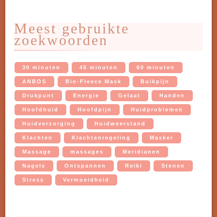
Meest gebruikte
zoekwoorden
30 minuten
45 minuten
60 minuten
ANBOS
Bio-Fleece Mask
Buikpijn
Drukpunt
Energie
Gelaat
Handen
Hoofdhuid
Hoofdpijn
Huidproblemen
Huidverzorging
Huidweerstand
Klachten
Klachtenregeling
Masker
Massage
massages
Meridianen
Nagels
Ontspannen
Reiki
Stenen
Stress
Vermoeidheid